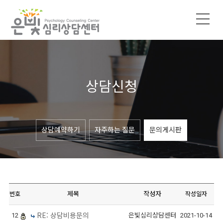
상담신청
상담예약하기
자주하는 질문
문의게시판
제목
작성자
번호
작성일자
RE: 상담비용문의
12
은빛심리상담센터
2021-10-14